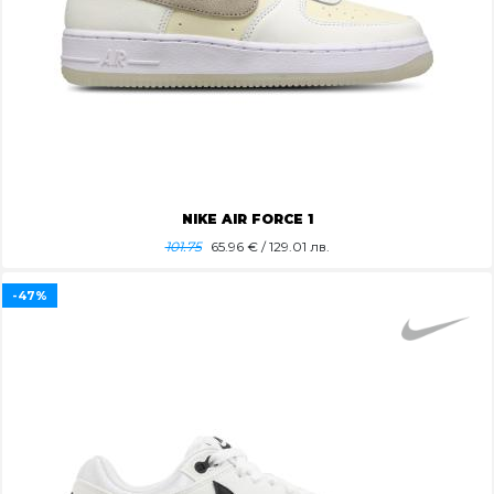
NIKE AIR FORCE 1
101.75
65.96
€ / 129.01 лв.
-47%