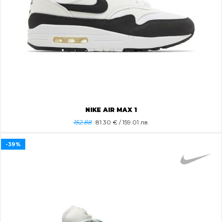
NIKE AIR MAX 1
152.88
81.30
€ / 159.01 лв.
-39%