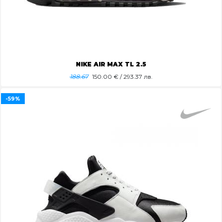
NIKE AIR MAX TL 2.5
188.67
150.00
€ / 293.37 лв.
-59%