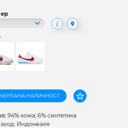
мер
т
ЧЕРПАНА НАЛИЧНОСТ
ав: 94% кожа; 6% синтетика
зход: Индонезия