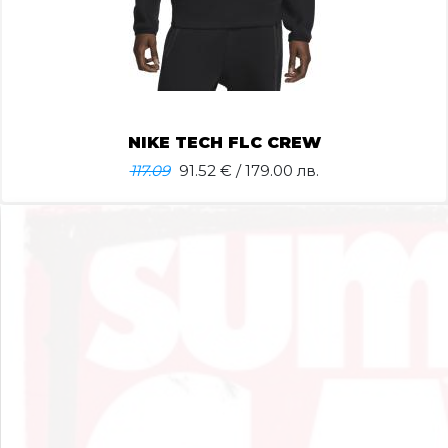
NIKE TECH FLC CREW
117.09
91.52
€ / 179.00 лв.