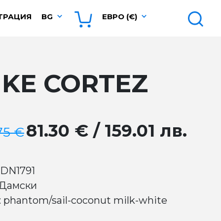
ТРАЦИЯ
BG
ЕВРО (€)
IKE CORTEZ
81.30 € / 159.01 лв.
75 €
 DN1791
 Дамски
: phantom/sail-coconut milk-white