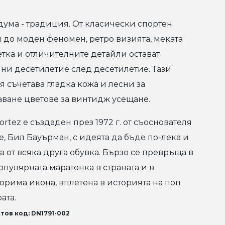
дума - традиция. От класически спортен
 до моден феномен, ретро визията, меката
тка и отличителните детайли остават
лни десетилетие след десетилетие. Тази
я съчетава гладка кожа и лесни за
аване цветове за винтидж усещане.
ortez е създаден през 1972 г. от съоснователя
ke, Бил Бауърман, с идеята да бъде по-лека и
а от всяка друга обувка. Бързо се превръща в
опулярната маратонка в страната и в
орима икона, вплетена в историята на поп
ата.
тов код: DN1791-002