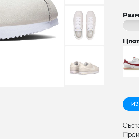
Раз
Цвя
ИЗ
Съст
Прои