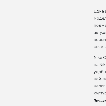
Една 
модел
подме
актуа
верси
съчет
Nike C
на Ni
удобн
най-п
неосп
култур
Продук