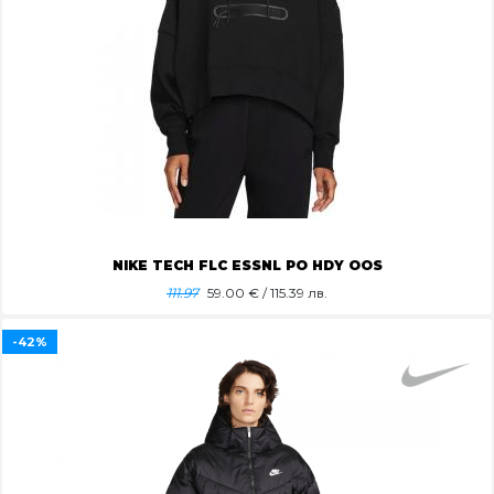
NIKE TECH FLC ESSNL PO HDY OOS
111.97
59.00
€ / 115.39 лв.
-42%