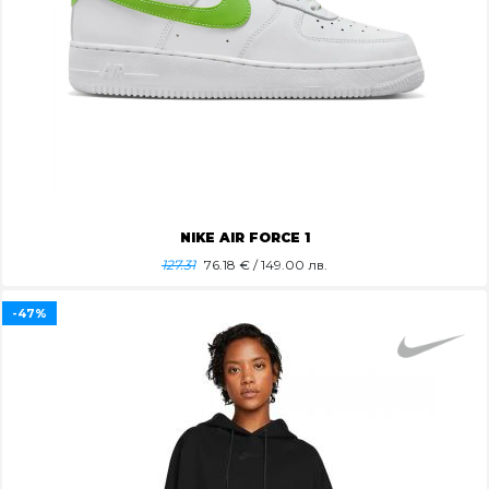
NIKE AIR FORCE 1
127.31
76.18
€ / 149.00 лв.
-47%