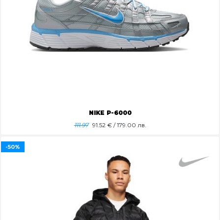
NIKE P-6000
111.97
91.52
€ / 179.00 лв.
-50%