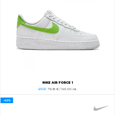
NIKE AIR FORCE 1
127.31
76.18
€ / 149.00 лв.
-43%