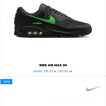
NIKE AIR MAX 90
159.00
129.00
€ / 252.30 лв.
-29%