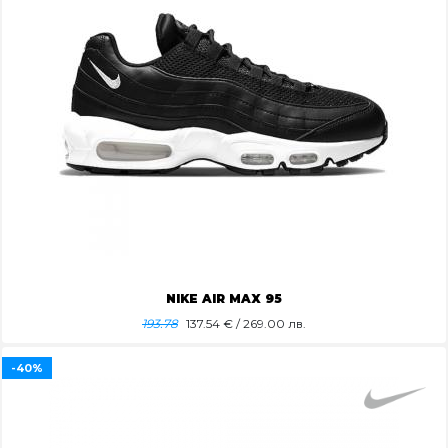
NIKE AIR MAX 95
193.78
137.54
€ / 269.00 лв.
-40%