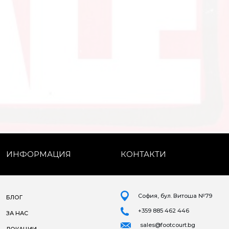
ИНФОРМАЦИЯ
КОНТАКТИ
София, бул. Витоша №79
БЛОГ
+359 885 462 446
ЗА НАС
sales@footcourt.bg