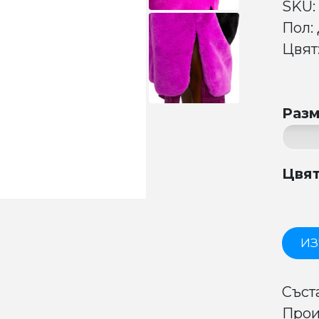
SKU:
Пол:
Цвят:
Раз
Цвя
ИЗ
Съст
Прои