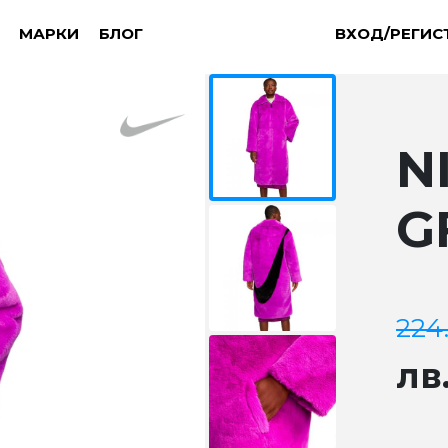
МАРКИ
БЛОГ
ВХОД/РЕГИС
N
G
224
лв