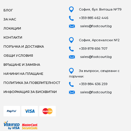
София, бул. Витоша №79
БЛОГ
+359 885 462 446
ЗА НАС
sales@footcourt.bg
ЛОКАЦИИ
КОНТАКТИ
София, Арсеналски №2
ПОРЪЧКА И ДОСТАВКА
+359 878 656 707
ОБЩИ УСЛОВИЯ
sales@footcourt.bg
ВРЪЩАНЕ И ЗАМЯНА
За въпроси, свързани с
НАЧИНИ НА ПЛАЩАНЕ
поръчки:
ПОЛИТИКА ЗА ПОВЕРИТЕЛНОСТ
+359 884 636 259
ИНФОРМАЦИЯ ЗА БИСКВИТКИ
sales@footcourt.bg