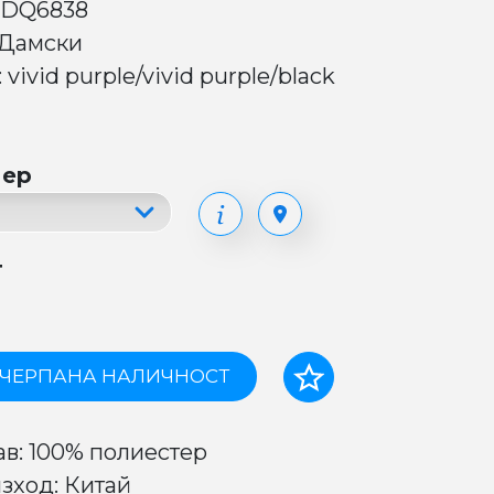
 DQ6838
 Дамски
 vivid purple/vivid purple/black
мер
т
ЧЕРПАНА НАЛИЧНОСТ
ав: 100% полиестер
зход: Китай