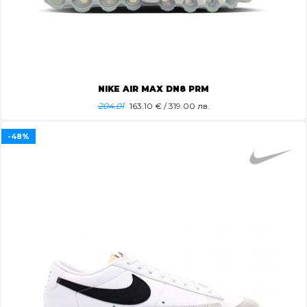
NIKE AIR MAX DN8 PRM
204.01
163.10
€ / 319.00 лв.
-48%