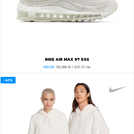
NIKE AIR MAX 97 ESS
193.78
152.88
€ / 299.01 лв.
-40%