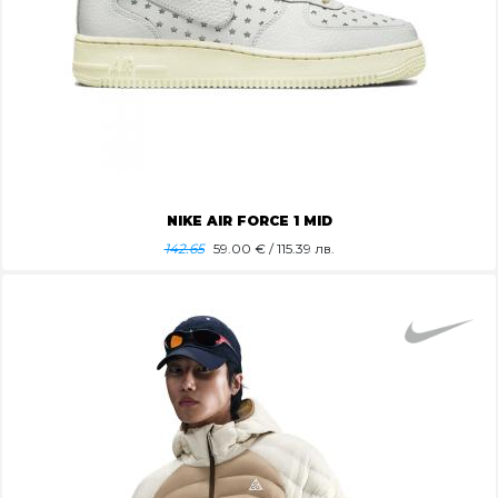
NIKE AIR FORCE 1 MID
142.65
59.00
€ / 115.39 лв.