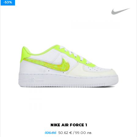
-53%
NIKE AIR FORCE 1
106.86
50.62
€ / 99.00 лв.