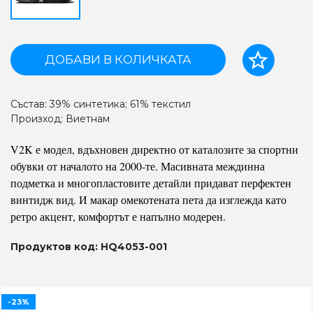
ДОБАВИ В КОЛИЧКАТА
Състав: 39% синтетика; 61% текстил
Произход: Виетнам
V2K е модел, вдъхновен директно от каталозите за спортни
обувки от началото на 2000-те. Масивната междинна
подметка и многопластовите детайли придават перфектен
винтидж вид. И макар омекотената пета да изглежда като
ретро акцент, комфортът е напълно модерен.
Продуктов код: HQ4053-001
-23%