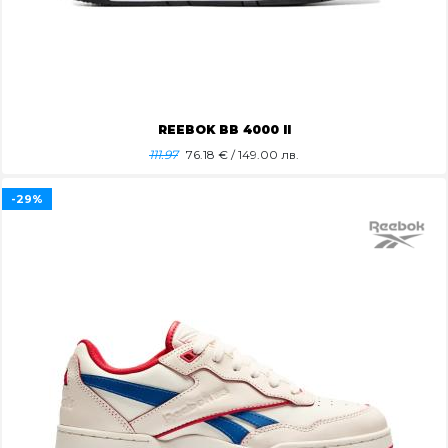
REEBOK BB 4000 II
111.97
76.18
€ / 149.00 лв.
-29%