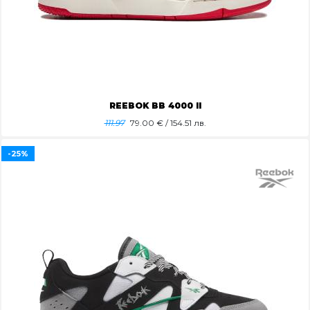
REEBOK BB 4000 II
111.97
79.00
€ / 154.51 лв.
-25%