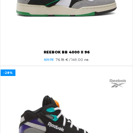
REEBOK BB 4000 II 96
101.75
76.18
€ / 149.00 лв.
-28%