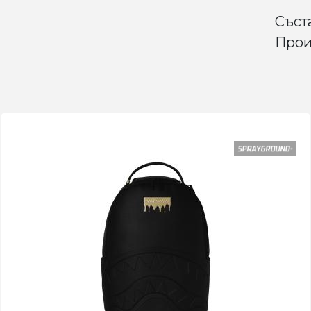
Съст
Прои