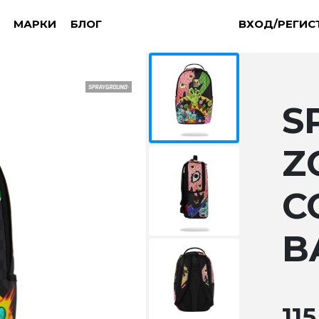
МАРКИ
БЛОГ
ВХОД/РЕГИС
S
Z
C
B
115