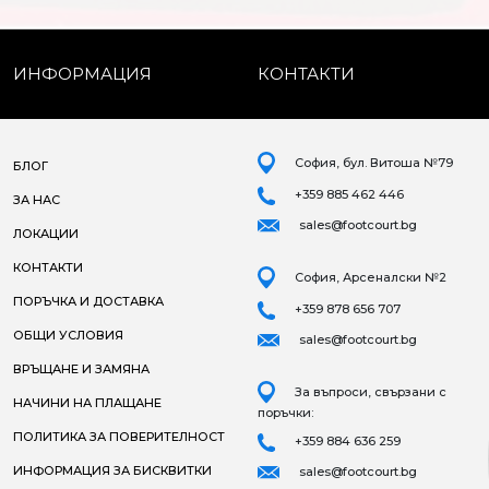
ИНФОРМАЦИЯ
КОНТАКТИ
София, бул. Витоша №79
БЛОГ
+359 885 462 446
ЗА НАС
sales@footcourt.bg
ЛОКАЦИИ
КОНТАКТИ
София, Арсеналски №2
ПОРЪЧКА И ДОСТАВКА
+359 878 656 707
ОБЩИ УСЛОВИЯ
sales@footcourt.bg
ВРЪЩАНЕ И ЗАМЯНА
За въпроси, свързани с
НАЧИНИ НА ПЛАЩАНЕ
поръчки:
ПОЛИТИКА ЗА ПОВЕРИТЕЛНОСТ
+359 884 636 259
ИНФОРМАЦИЯ ЗА БИСКВИТКИ
sales@footcourt.bg