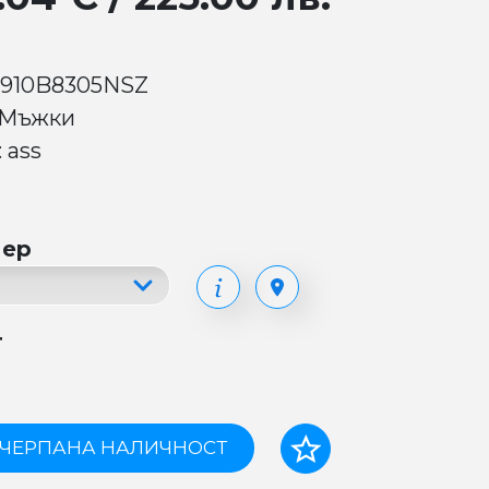
 910B8305NSZ
 Мъжки
 ass
мер
т
ЧЕРПАНА НАЛИЧНОСТ