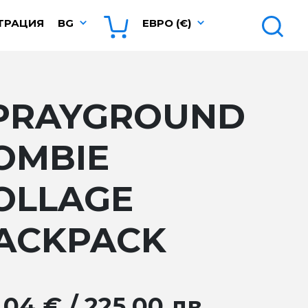
ТРАЦИЯ
BG
ЕВРО (€)
PRAYGROUND
OMBIE
OLLAGE
ACKPACK
.04 € / 225.00 лв.