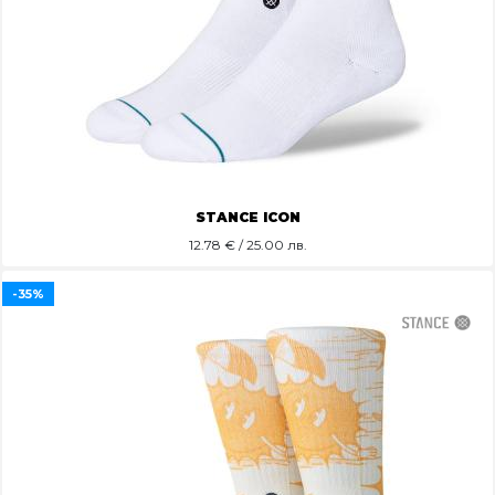
STANCE ICON
12.78
€ / 25.00 лв.
-35%