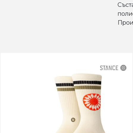
Съст
поли
Прои