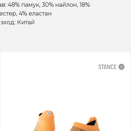
ав: 48% памук, 30% найлон, 18%
естер, 4% еластан
зход: Китай