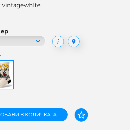
: vintagewhite
мер
т
ОБАВИ В КОЛИЧКАТА