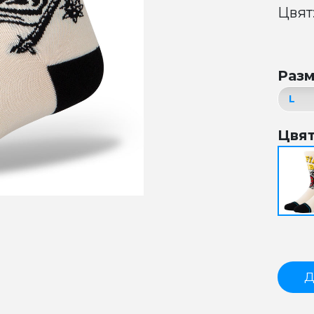
Цвят
Раз
Цвя
Д