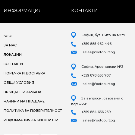
ИНФОРМАЦИЯ
КОНТАКТИ
София, бул. Витоша №79
БЛОГ
+359 885 462 446
ЗА НАС
sales@footcourt.bg
ЛОКАЦИИ
КОНТАКТИ
София, Арсеналски №2
ПОРЪЧКА И ДОСТАВКА
+359 878 656 707
ОБЩИ УСЛОВИЯ
sales@footcourt.bg
ВРЪЩАНЕ И ЗАМЯНА
За въпроси, свързани с
НАЧИНИ НА ПЛАЩАНЕ
поръчки:
ПОЛИТИКА ЗА ПОВЕРИТЕЛНОСТ
+359 884 636 259
ИНФОРМАЦИЯ ЗА БИСКВИТКИ
sales@footcourt.bg