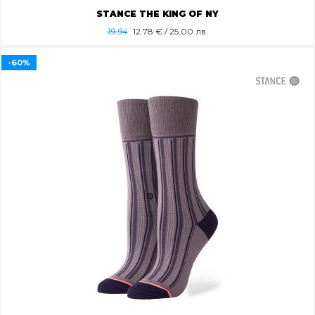
STANCE THE KING OF NY
19.94
12.78
€ / 25.00 лв.
-60%