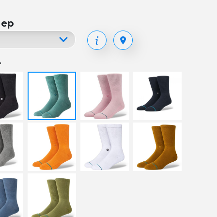
мер
т