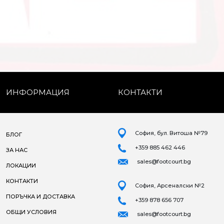
ИНФОРМАЦИЯ
КОНТАКТИ
София, бул. Витоша №79
БЛОГ
+359 885 462 446
ЗА НАС
sales@footcourt.bg
ЛОКАЦИИ
КОНТАКТИ
София, Арсеналски №2
ПОРЪЧКА И ДОСТАВКА
+359 878 656 707
ОБЩИ УСЛОВИЯ
sales@footcourt.bg