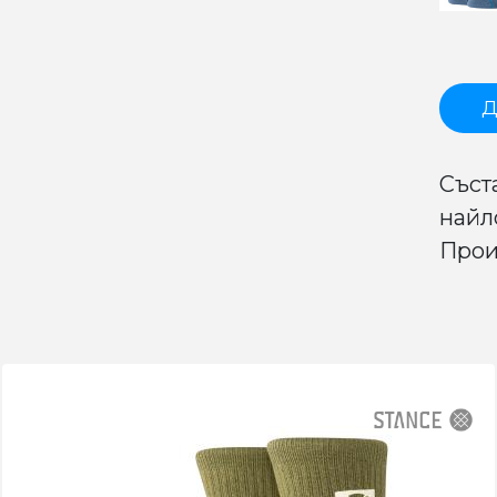
Д
Съст
найл
Прои