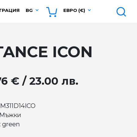
ТРАЦИЯ
BG
ЕВРО (€)
TANCE ICON
76 € / 23.00 лв.
 M311D14ICO
 Мъжки
: green