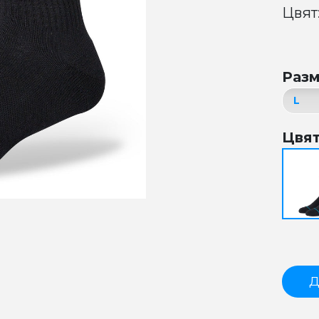
Цвят:
Раз
Цвя
Д