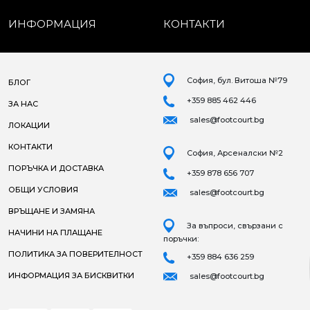
ИНФОРМАЦИЯ
КОНТАКТИ
София, бул. Витоша №79
БЛОГ
+359 885 462 446
ЗА НАС
sales@footcourt.bg
ЛОКАЦИИ
КОНТАКТИ
София, Арсеналски №2
ПОРЪЧКА И ДОСТАВКА
+359 878 656 707
ОБЩИ УСЛОВИЯ
sales@footcourt.bg
ВРЪЩАНЕ И ЗАМЯНА
За въпроси, свързани с
НАЧИНИ НА ПЛАЩАНЕ
поръчки:
ПОЛИТИКА ЗА ПОВЕРИТЕЛНОСТ
+359 884 636 259
ИНФОРМАЦИЯ ЗА БИСКВИТКИ
sales@footcourt.bg