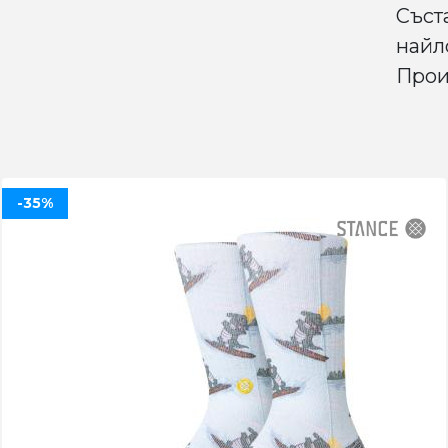
Съст
найл
Прои
-35%