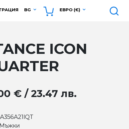
ТРАЦИЯ
BG
ЕВРО (€)
TANCE ICON
UARTER
00 € / 23.47 лв.
 A356A21IQT
 Мъжки