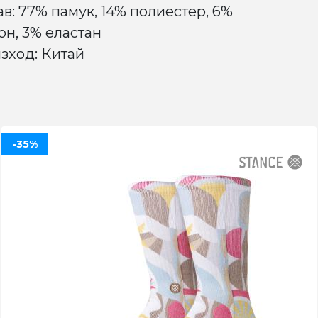
ав: 77% памук, 14% полиестер, 6%
он, 3% еластан
зход: Китай
-35%