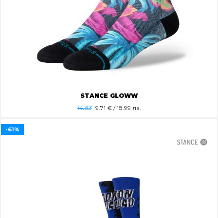
STANCE GLOWW
14.83
9.71
€ / 18.99 лв.
-61%