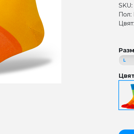
SKU:
Пол:
Цвят:
Раз
Цвя