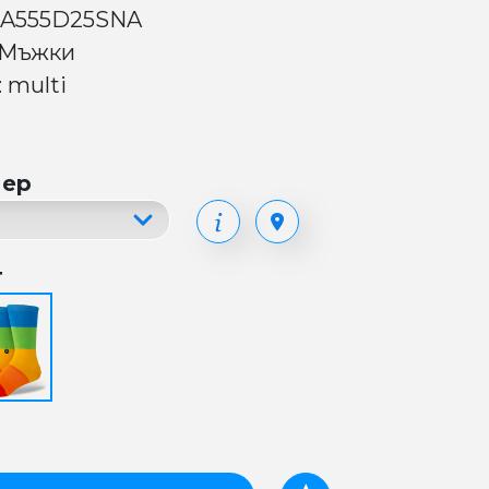
 A555D25SNA
 Мъжки
 multi
мер
т