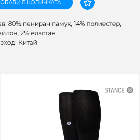
ОБАВИ В КОЛИЧКАТА
ав: 80% пениран памук, 14% полиестер,
айлон, 2% еластан
зход: Китай