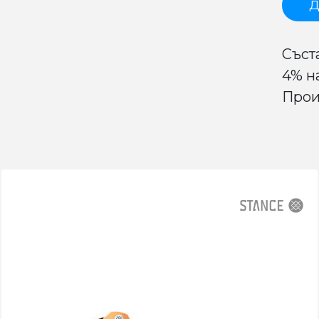
Д
Съст
4% н
Прои