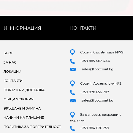
ИНФОРМАЦИЯ
КОНТАКТИ
София, бул. Витоша №79
БЛОГ
+359 885 462 446
ЗА НАС
sales@footcourt.bg
ЛОКАЦИИ
КОНТАКТИ
София, Арсеналски №2
ПОРЪЧКА И ДОСТАВКА
+359 878 656 707
ОБЩИ УСЛОВИЯ
sales@footcourt.bg
ВРЪЩАНЕ И ЗАМЯНА
За въпроси, свързани с
НАЧИНИ НА ПЛАЩАНЕ
поръчки:
ПОЛИТИКА ЗА ПОВЕРИТЕЛНОСТ
+359 884 636 259