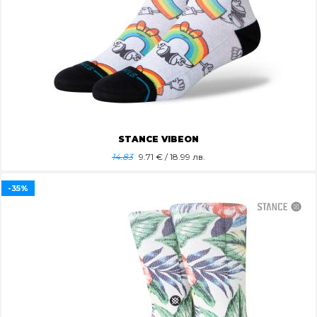
STANCE VIBEON
14.83
9.71
€ / 18.99 лв.
-35%