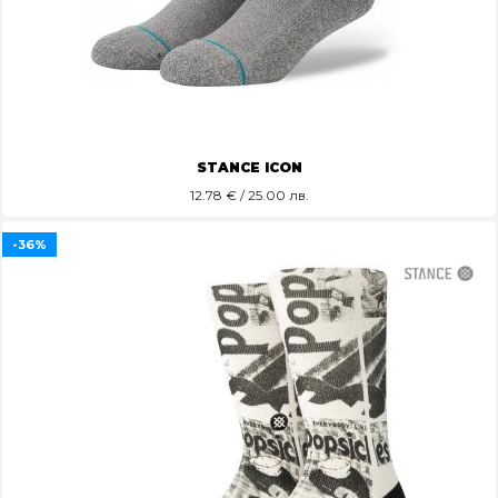
STANCE ICON
12.78
€ / 25.00 лв.
-36%