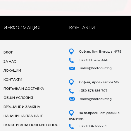
ИНФОРМАЦИЯ
КОНТАКТИ
София, бул. Витоша №79
БЛОГ
+359 885 462 446
ЗА НАС
sales@footcourt.bg
ЛОКАЦИИ
КОНТАКТИ
София, Арсеналски №2
ПОРЪЧКА И ДОСТАВКА
+359 878 656 707
ОБЩИ УСЛОВИЯ
sales@footcourt.bg
ВРЪЩАНЕ И ЗАМЯНА
За въпроси, свързани с
НАЧИНИ НА ПЛАЩАНЕ
поръчки:
ПОЛИТИКА ЗА ПОВЕРИТЕЛНОСТ
+359 884 636 259