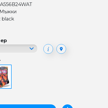
 A556B24WAT
 Мъжки
 black
мер
т