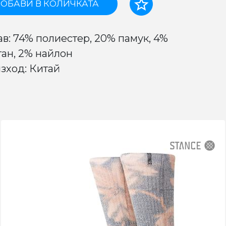
ОБАВИ В КОЛИЧКАТА
ав: 74% полиестер, 20% памук, 4%
тан, 2% найлон
зход: Китай