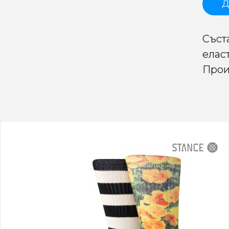
Д
Съст
елас
Прои