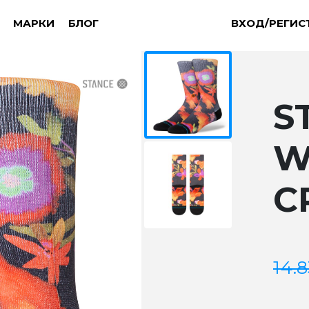
МАРКИ
БЛОГ
ВХОД/РЕГИС
S
W
C
14.