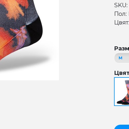
SKU:
Пол:
Цвят:
Раз
Цвя