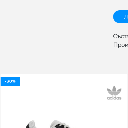
Д
Съста
Прои
-30%