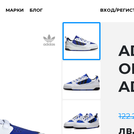
МАРКИ
БЛОГ
ВХОД/РЕГИС
A
O
A
122
лв