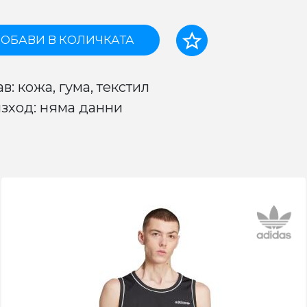
ОБАВИ В КОЛИЧКАТА
в: кожа, гума, текстил
зход: няма данни