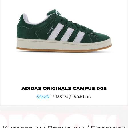
ADIDAS ORIGINALS CAMPUS 00S
122.20
79.00
€ / 154.51 лв.