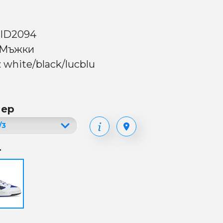
 ID2094
 Мъжки
 white/black/lucblu
мер
т