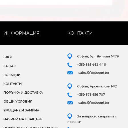
ИНФОРМАЦИЯ
КОНТАКТИ
София, бул. Витоша №79
БЛОГ
+359 885 462 446
ЗА НАС
sales@footcourt.bg
ЛОКАЦИИ
КОНТАКТИ
София, Арсеналски №2
ПОРЪЧКА И ДОСТАВКА
+359 878 656 707
ОБЩИ УСЛОВИЯ
sales@footcourt.bg
ВРЪЩАНЕ И ЗАМЯНА
За въпроси, свързани с
НАЧИНИ НА ПЛАЩАНЕ
поръчки: