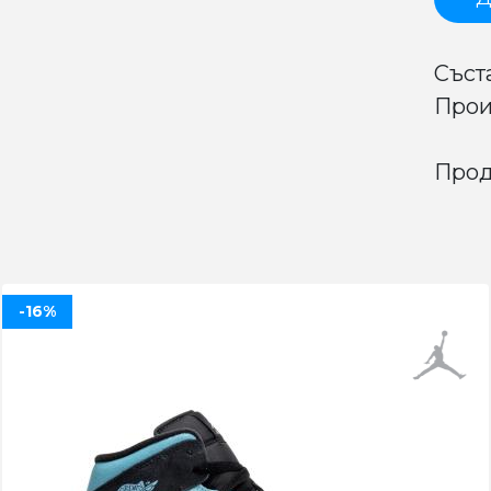
Съст
Прои
Прод
-16%