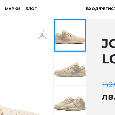
МАРКИ
БЛОГ
ВХОД/РЕГИС
J
L
142
лв