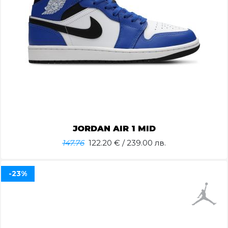
JORDAN AIR 1 MID
147.76
122.20
€ / 239.00 лв.
-23%