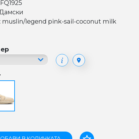
 FQ1925
 Дамски
 muslin/legend pink-sail-coconut milk
мер
т
ОБАВИ В КОЛИЧКАТА