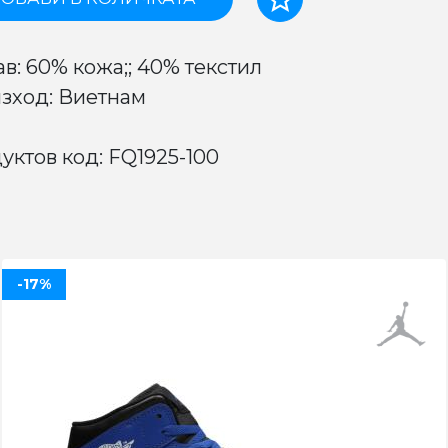
ав: 60% кожа;; 40% текстил
зход: Виетнам
уктов код: FQ1925-100
-17%