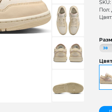
SKU:
Пол:
Цвят:
Раз
Цвя
Д