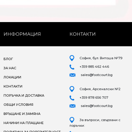
ИНФОРМАЦИЯ
КОНТАКТИ
София, бул. Витоша №79
БЛОГ
+359 885 462 446
ЗА НАС
sales@footcourt.bg
ЛОКАЦИИ
КОНТАКТИ
София, Арсеналски №2
ПОРЪЧКА И ДОСТАВКА
+359 878 656 707
ОБЩИ УСЛОВИЯ
sales@footcourt.bg
ВРЪЩАНЕ И ЗАМЯНА
За въпроси, свързани с
НАЧИНИ НА ПЛАЩАНЕ
поръчки: