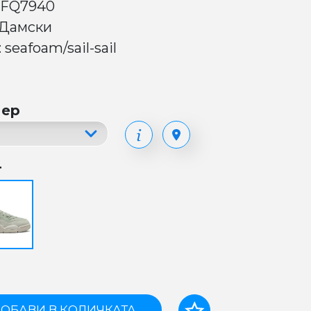
 FQ7940
 Дамски
 seafoam/sail-sail
мер
т
ОБАВИ В КОЛИЧКАТА