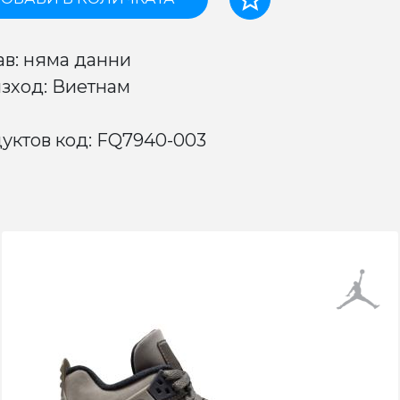
ав: няма данни
зход: Виетнам
уктов код: FQ7940-003