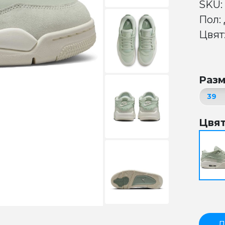
SKU:
Пол:
Цвят:
Раз
Цвя
Д