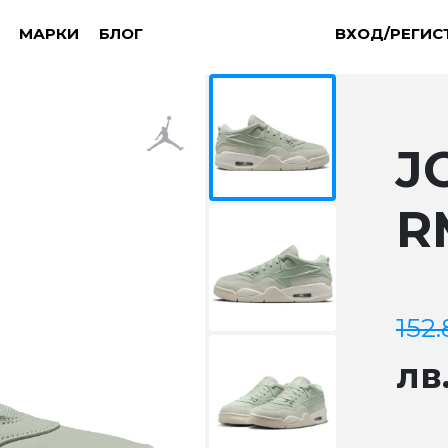
МАРКИ
БЛОГ
ВХОД/РЕГИС
J
R
152
лв