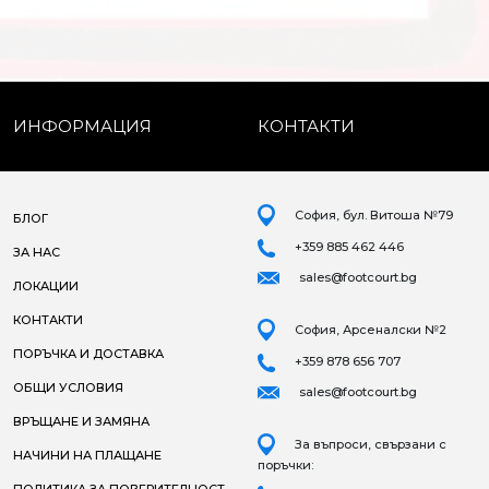
ИНФОРМАЦИЯ
КОНТАКТИ
София, бул. Витоша №79
БЛОГ
+359 885 462 446
ЗА НАС
sales@footcourt.bg
ЛОКАЦИИ
КОНТАКТИ
София, Арсеналски №2
ПОРЪЧКА И ДОСТАВКА
+359 878 656 707
ОБЩИ УСЛОВИЯ
sales@footcourt.bg
ВРЪЩАНЕ И ЗАМЯНА
За въпроси, свързани с
НАЧИНИ НА ПЛАЩАНЕ
поръчки: