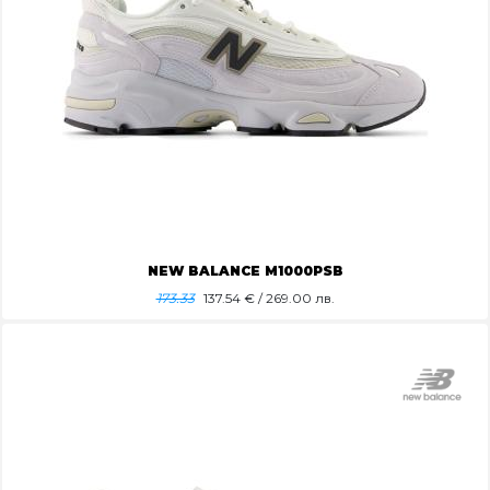
NEW BALANCE M1000PSB
173.33
137.54
€ / 269.00 лв.