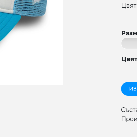
Цвят:
Раз
Цвя
ИЗ
Съст
Прои