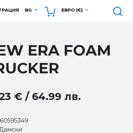
ТРАЦИЯ
BG
ЕВРО (€)
EW ERA FOAM
RUCKER
23 € / 64.99 лв.
 60595349
 Дамски