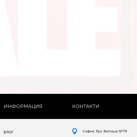
ИНФОРМАЦИЯ
КОНТАКТИ
София, бул. Витоша №79
БЛОГ