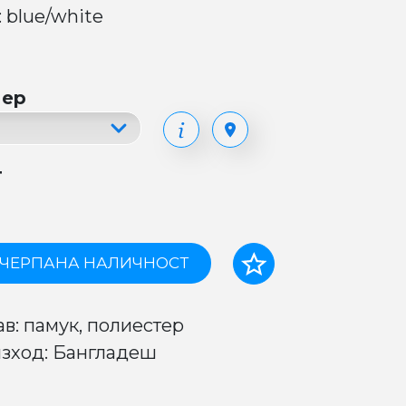
 blue/white
мер
т
ЧЕРПАНА НАЛИЧНОСТ
ав: памук, полиестер
зход: Бангладеш