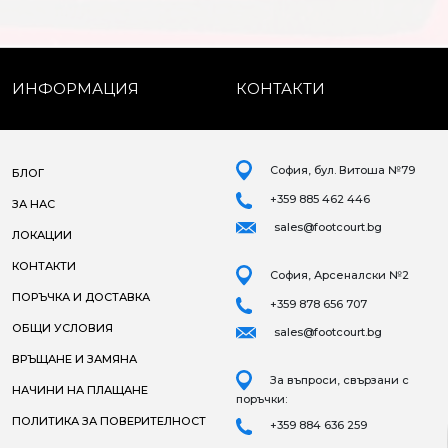
ИНФОРМАЦИЯ
КОНТАКТИ
София, бул. Витоша №79
БЛОГ
+359 885 462 446
ЗА НАС
sales@footcourt.bg
ЛОКАЦИИ
КОНТАКТИ
София, Арсеналски №2
ПОРЪЧКА И ДОСТАВКА
+359 878 656 707
ОБЩИ УСЛОВИЯ
sales@footcourt.bg
ВРЪЩАНЕ И ЗАМЯНА
За въпроси, свързани с
НАЧИНИ НА ПЛАЩАНЕ
поръчки:
ПОЛИТИКА ЗА ПОВЕРИТЕЛНОСТ
+359 884 636 259