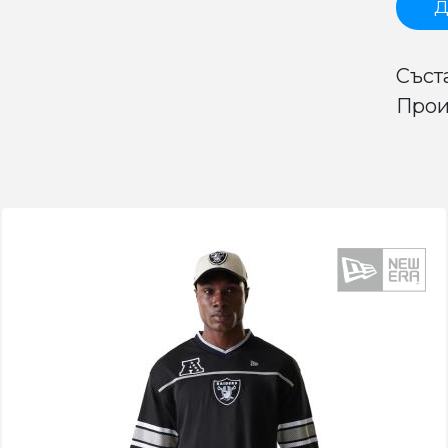
Д
Съст
Прои