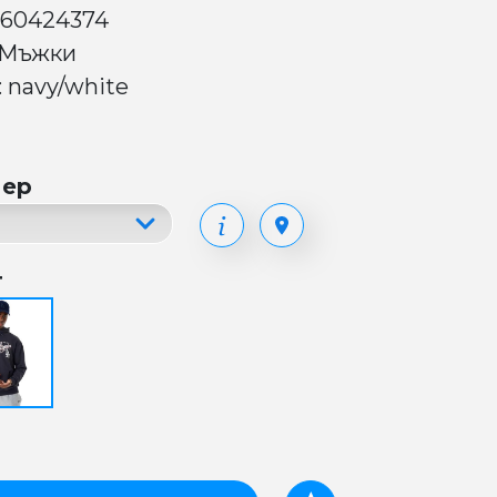
 60424374
 Мъжки
: navy/white
мер
т