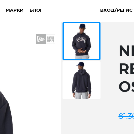
МАРКИ
БЛОГ
ВХОД/РЕГИС
N
R
O
81.3