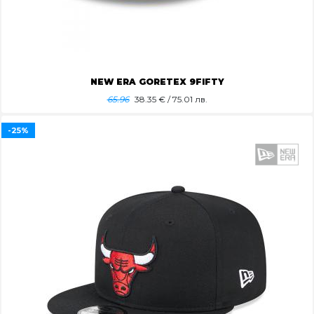
NEW ERA GORETEX 9FIFTY
65.96
38.35
€ / 75.01 лв.
-25%