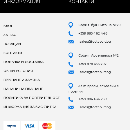
ИНФОРМАЦИЯ
КОНТАКТИ
София, бул. Витоша №79
БЛОГ
+359 885 462 446
ЗА НАС
sales@footcourt.bg
ЛОКАЦИИ
КОНТАКТИ
София, Арсеналски №2
ПОРЪЧКА И ДОСТАВКА
+359 878 656 707
ОБЩИ УСЛОВИЯ
sales@footcourt.bg
ВРЪЩАНЕ И ЗАМЯНА
За въпроси, свързани с
НАЧИНИ НА ПЛАЩАНЕ
поръчки:
ПОЛИТИКА ЗА ПОВЕРИТЕЛНОСТ
+359 884 636 259
ИНФОРМАЦИЯ ЗА БИСКВИТКИ
sales@footcourt.bg