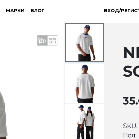
МАРКИ
БЛОГ
ВХОД/РЕГИС
N
S
35.
SKU:
Пол: