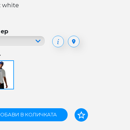
: white
мер
т
ОБАВИ В КОЛИЧКАТА