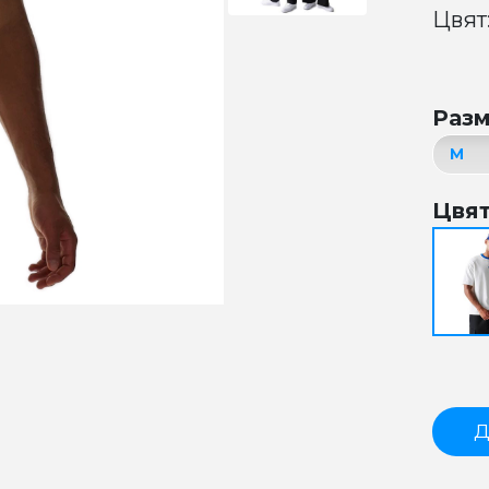
Цвят
Раз
Цвя
Д