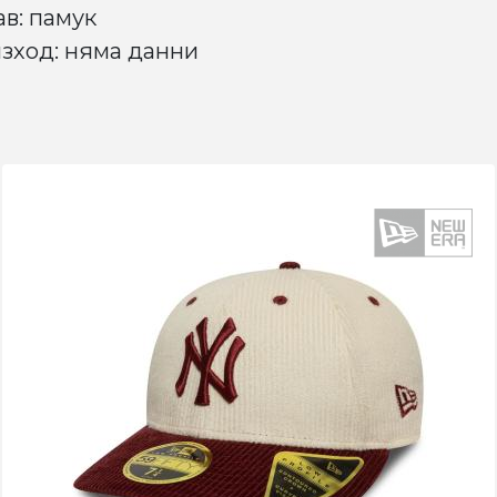
ав: памук
зход: няма данни