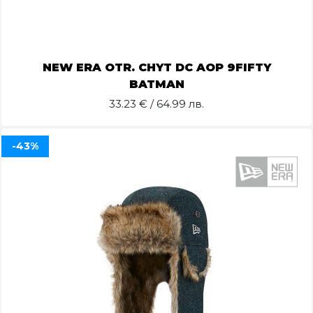
NEW ERA OTR. CHYT DC AOP 9FIFTY
BATMAN
33.23
€ / 64.99 лв.
-43%