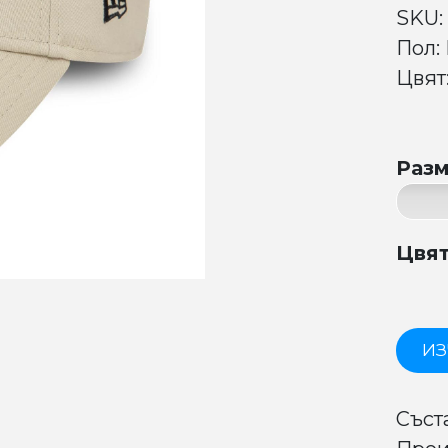
SKU:
Пол:
Цвят:
Раз
Цвя
ИЗ
Съст