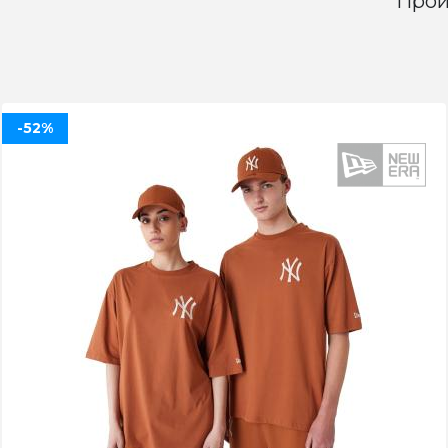
Прои
-52%