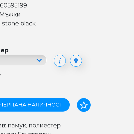
 60595199
 Мъжки
 stone black
мер
т
ЧЕРПАНА НАЛИЧНОСТ
ав: памук, полиестер