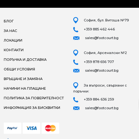
София, бул. Витоша №79
БЛОГ
+359 885 462 446
ЗА НАС
sales@footcourt.bg
ЛОКАЦИИ
КОНТАКТИ
София, Арсеналски №2
ПОРЪЧКА И ДОСТАВКА
+359 878 656 707
ОБЩИ УСЛОВИЯ
sales@footcourt.bg
ВРЪЩАНЕ И ЗАМЯНА
За въпроси, свързани с
НАЧИНИ НА ПЛАЩАНЕ
поръчки:
ПОЛИТИКА ЗА ПОВЕРИТЕЛНОСТ
+359 884 636 259
ИНФОРМАЦИЯ ЗА БИСКВИТКИ
sales@footcourt.bg