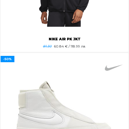
NIKE AIR PK JKT
81.30
60.84
€ / 118.99 лв.
-50%