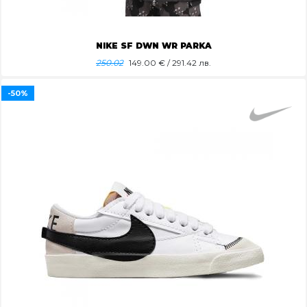
NIKE SF DWN WR PARKA
250.02
149.00
€ / 291.42 лв.
-50%