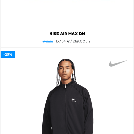
NIKE AIR MAX DN
173.33
137.54
€ / 269.00 лв.
-25%