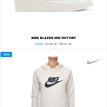
NIKE BLAZER MID VICTORY
122.20
60.84
€ / 118.99 лв.
-56%