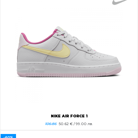
NIKE AIR FORCE 1
106.86
50.62
€ / 99.00 лв.
-60%