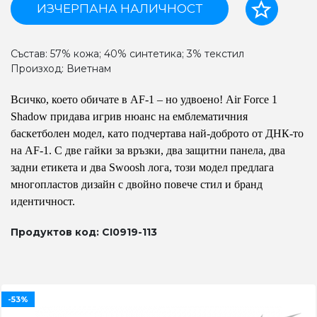
ИЗЧЕРПАНА НАЛИЧНОСТ
Състав: 57% кожа; 40% синтетика; 3% текстил
Произход: Виетнам
Всичко, което обичате в AF-1 – но удвоено! Air Force 1
Shadow придава игрив нюанс на емблематичния
баскетболен модел, като подчертава най-доброто от ДНК-то
на AF-1. С две гайки за връзки, два защитни панела, два
задни етикета и два Swoosh лога, този модел предлага
многопластов дизайн с двойно повече стил и бранд
идентичност.
Продуктов код: CI0919-113
-53%