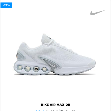
-21%
NIKE AIR MAX DN
173.33
137.54
€ / 269.00 лв.