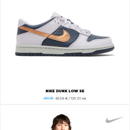
NIKE DUNK LOW SE
101.75
65.96
€ / 129.01 лв.