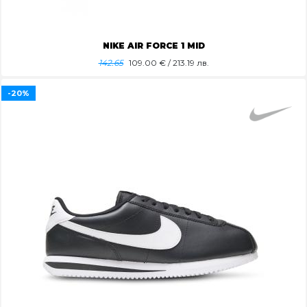
NIKE AIR FORCE 1 MID
142.65
109.00
€ / 213.19 лв.
-20%