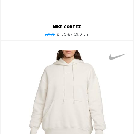
NIKE CORTEZ
101.75
81.30
€ / 159.01 лв.