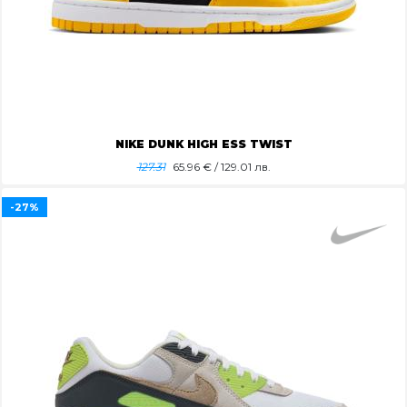
NIKE DUNK HIGH ESS TWIST
127.31
65.96
€ / 129.01 лв.
-27%