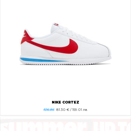
NIKE CORTEZ
106.86
81.30
€ / 159.01 лв.