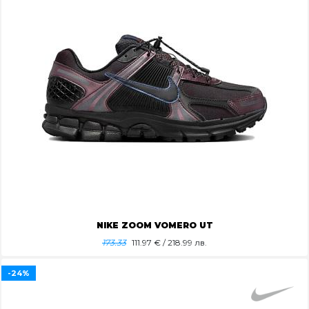
NIKE ZOOM VOMERO UT
173.33
111.97
€ / 218.99 лв.
-24%