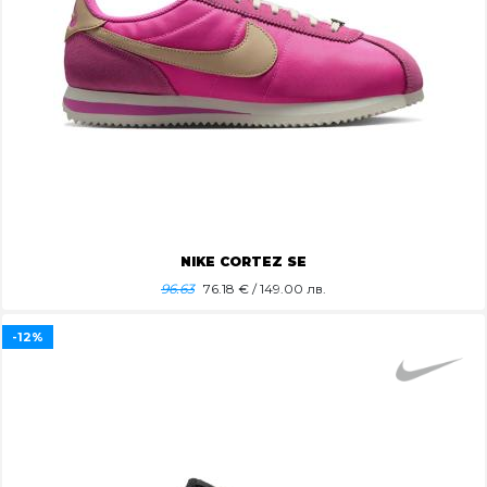
NIKE CORTEZ SE
96.63
76.18
€ / 149.00 лв.
-12%