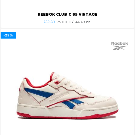
REEBOK CLUB C 85 VINTAGE
122.20
75.00
€ / 146.69 лв.
-29%