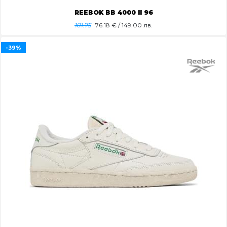
REEBOK BB 4000 II 96
101.75
76.18
€ / 149.00 лв.
-39%