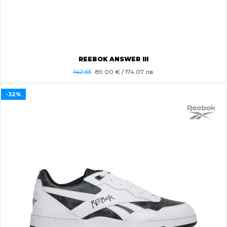
REEBOK ANSWER III
142.65
89.00
€ / 174.07 лв.
-32%