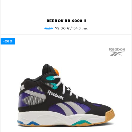
REEBOK BB 4000 II
111.97
79.00
€ / 154.51 лв.
-28%