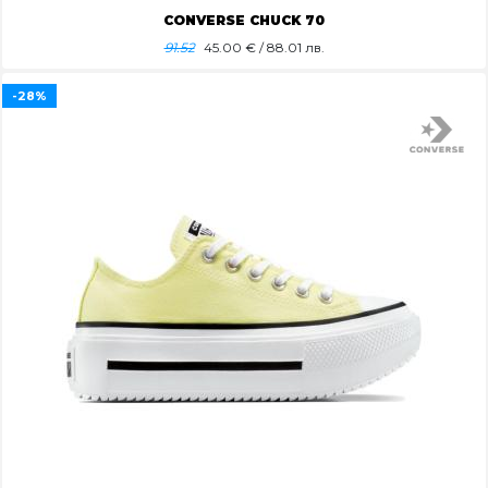
CONVERSE CHUCK 70
91.52
45.00
€ / 88.01 лв.
-28%