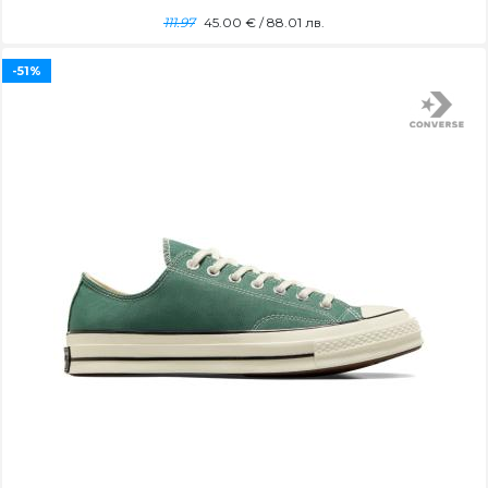
111.97
45.00
€ / 88.01 лв.
-51%