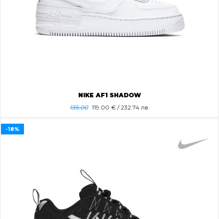
NIKE AF1 SHADOW
135.00
119.00
€ / 232.74 лв.
-18%