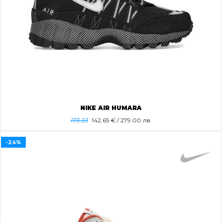
NIKE AIR HUMARA
173.33
142.65
€ / 279.00 лв.
-24%