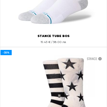
STANCE TUBE BOS
19.43
€ / 38.00 лв.
-35%